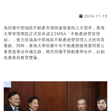
2024-11-19
為回應中部地區不動產市場快速發展與人才需求，東海
大學管理學院正式宣布成立EMBA「不動產經營管理
組」，致力於成為中部地區不動產經營管理人才的培育
重鎮。同時，東海大學與臺中市不動產開發商業同業公
會更簽署合作備忘錄，將共同攜手推動產學合作，以創
造產業與教育雙贏。