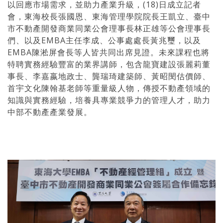
以回應市場需求，並助力產業升級，(18)日成立記者
會，東海校長張國恩、東海管理學院院長王凱立、臺中
市不動產開發商業同業公會理事長林正雄等公會理事長
們、以及EMBA主任李成、公事處處長黃兆璽，以及
EMBA陳淞屏會長等人皆共同出席見證。未來課程也將
特聘實務經驗豐富的業界講師，包含龍寶建設張麗莉董
事長、李嘉嬴地政士、龔瑞琦建築師、黃昭閔估價師、
首宇文化陳翰基老師等重量級人物，傳授不動產領域的
知識與實務經驗，培養具專業競爭力的管理人才，助力
中部不動產產業發展。