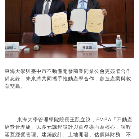
東海大學與臺中市不動產開發商業同業公會更簽署合作
備忘錄，未來將共同攜手推動產學合作，創造產業與教
育雙贏。
東海大學管理學院院長王凱立說，EMBA「不動產
經營管理組」以多元課程設計與實務導向為核心，課程
涵蓋經營管理、建築設計、土地開發、估價與財務、不