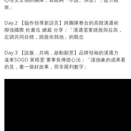
心理安全感的團隊，就能夠『早說、快改』，提升績
效」
Day.2 【協作領導新語言】跨團隊整合的高階溝通術
聯強國際 杜書伍 總裁 分享：「溝通需要跳脫與拉高，
定調共同目標，跳脫你我他」的觀念
Day.3 【說服．共鳴．啟動願景】品牌領袖的溝通力
遠東SOGO 黃晴雯 董事長傳授心法：「讓抽象的成果看
的見，畫一個好故事，而非羅列數字」