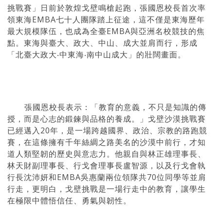
挑戰賽」日前於敦煌戈壁鳴槍起跑，張國恩校長首次率
領東海EMBA七十人團隊踏上征途，這不僅是東海歷年
最大規模隊伍，也成為全臺EMBA與亞洲名校競技的焦
點。東海與臺大、政大、中山、成大並肩而行，形成
「北臺大政大‧中東海‧南中山成大」的壯闊畫面。
張國恩校長表示：「教育的意義，不只是知識的傳
授，而是心志的鍛鍊與品格的養成。」戈壁沙漠挑戰賽
已經邁入20年，是一場跨越國界、政治、宗教的路跑競
賽，在這條擁有千年絲綢之路美名的沙漠中前行，才知
道人類堅韌的歷史與意志力。他親自與林正雄理事長、
林天財副理事長、行戈會理事長盧智源，以及行戈會執
行長沈沛妍和EMBA吳惠蘭兩位領隊共70位同學等並肩
行走，更明白，戈壁挑戰是一場行走中的教育，讓學生
在極限中體悟信任、勇氣與韌性。