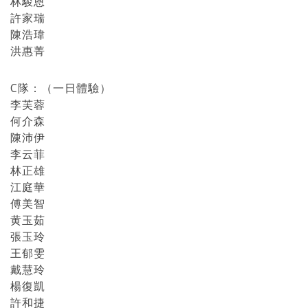
林駿恩
許家瑞
陳浩瑋
洪惠菁
C隊：（一日體驗）
李芙蓉
何介森
陳沛伊
李云菲
林正雄
江庭華
傅美智
黄玉茹
張玉玲
王郁雯
戴慧玲
楊復凱
許和捷