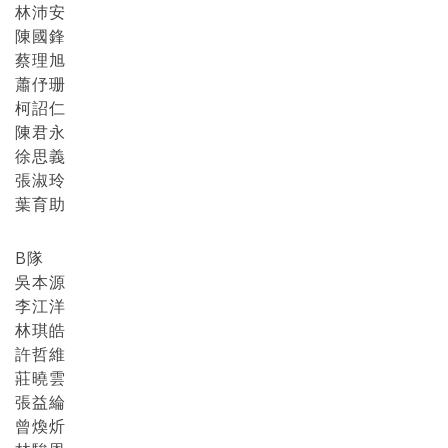
林沛安
陳國鋒
蔡理旭
蕭伃珊
柯詔仁
陳君永
徐思義
張淑玲
葉育助
B隊
吳本源
李江洋
林琪皓
許哲維
莊曉雲
張益綸
曾煥炘