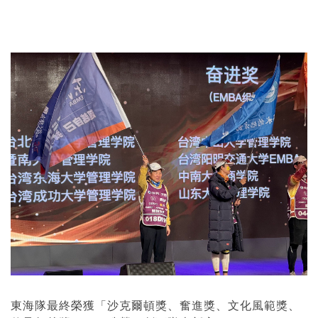
東海隊最終榮獲「沙克爾頓獎、奮進獎、文化風範獎、