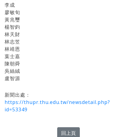
李成
廖敏旬
黃兆璽
楊智鈞
林天財
林志笠
林靖恩
葉士嘉
陳朝舜
吳絲絨
盧智源
新聞出處：
https://thupr.thu.edu.tw/newsdetail.php?
id=53349
回上頁